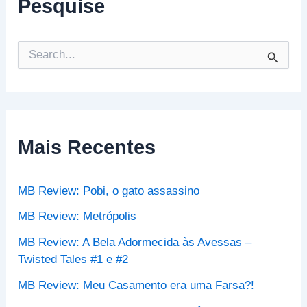
Pesquise
P
e
s
q
u
i
s
Mais Recentes
a
r
p
MB Review: Pobi, o gato assassino
o
r
MB Review: Metrópolis
:
MB Review: A Bela Adormecida às Avessas –
Twisted Tales #1 e #2
MB Review: Meu Casamento era uma Farsa?!