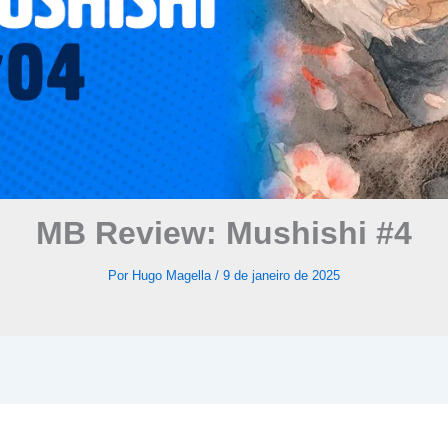
MB Review: Mushishi #4
Por
Hugo Magella
/
9 de janeiro de 2025