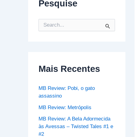
Pesquise
P
e
s
q
u
i
s
Mais Recentes
a
r
p
o
MB Review: Pobi, o gato
r
assassino
:
MB Review: Metrópolis
MB Review: A Bela Adormecida
às Avessas – Twisted Tales #1 e
#2