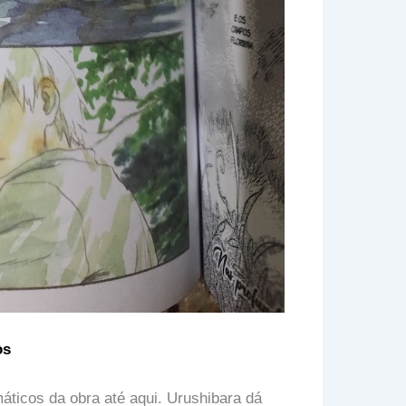
os
ticos da obra até aqui. Urushibara dá