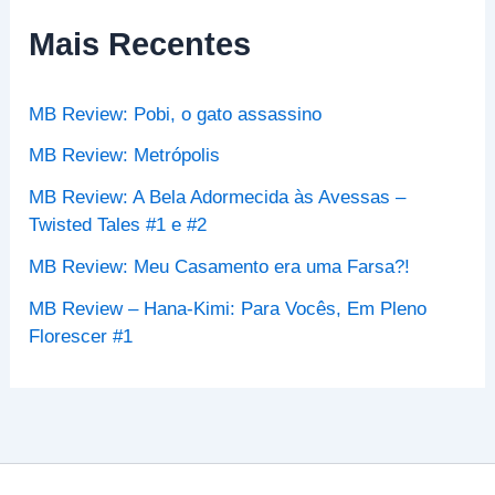
i
s
Mais Recentes
a
r
p
MB Review: Pobi, o gato assassino
o
r
MB Review: Metrópolis
:
MB Review: A Bela Adormecida às Avessas –
Twisted Tales #1 e #2
MB Review: Meu Casamento era uma Farsa?!
MB Review – Hana-Kimi: Para Vocês, Em Pleno
Florescer #1