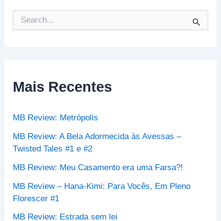
P
e
s
q
u
i
s
Mais Recentes
a
r
p
MB Review: Metrópolis
o
r
MB Review: A Bela Adormecida às Avessas –
:
Twisted Tales #1 e #2
MB Review: Meu Casamento era uma Farsa?!
MB Review – Hana-Kimi: Para Vocês, Em Pleno
Florescer #1
MB Review: Estrada sem lei