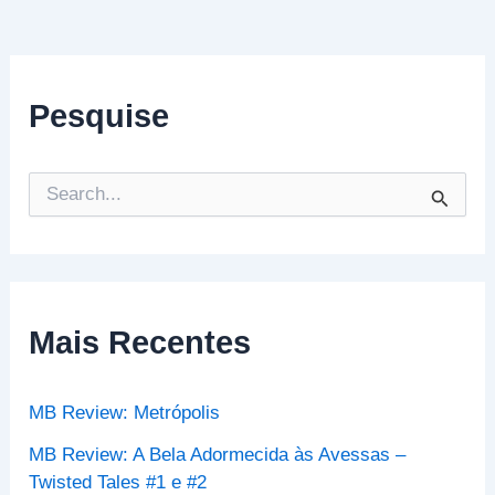
Pesquise
P
e
s
q
u
i
s
Mais Recentes
a
r
p
MB Review: Metrópolis
o
r
MB Review: A Bela Adormecida às Avessas –
:
Twisted Tales #1 e #2