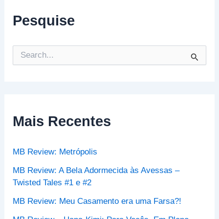
Pesquise
P
e
s
q
u
i
s
Mais Recentes
a
r
p
MB Review: Metrópolis
o
r
MB Review: A Bela Adormecida às Avessas –
:
Twisted Tales #1 e #2
MB Review: Meu Casamento era uma Farsa?!