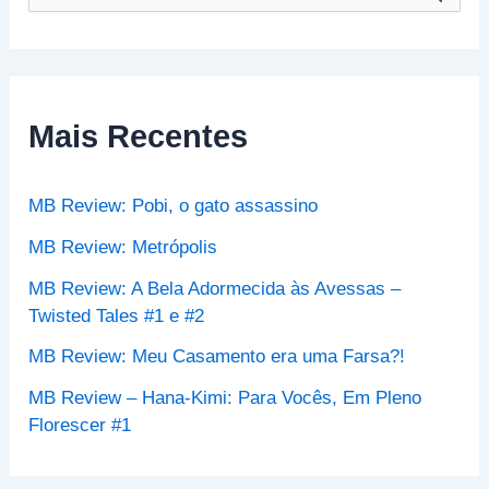
e
s
q
u
i
s
Mais Recentes
a
r
p
MB Review: Pobi, o gato assassino
o
r
MB Review: Metrópolis
:
MB Review: A Bela Adormecida às Avessas –
Twisted Tales #1 e #2
MB Review: Meu Casamento era uma Farsa?!
MB Review – Hana-Kimi: Para Vocês, Em Pleno
Florescer #1