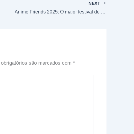
NEXT
Anime Friends 2025: O maior festival de cultura pop asiática da América Latina retorna com atrações imperdíveis
obrigatórios são marcados com
*