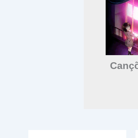
Cançõ