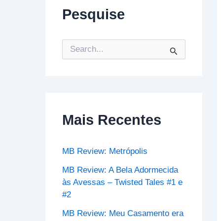
Pesquise
P
e
s
q
u
i
s
Mais Recentes
a
r
p
o
MB Review: Metrópolis
r
:
MB Review: A Bela Adormecida
às Avessas – Twisted Tales #1 e
#2
MB Review: Meu Casamento era