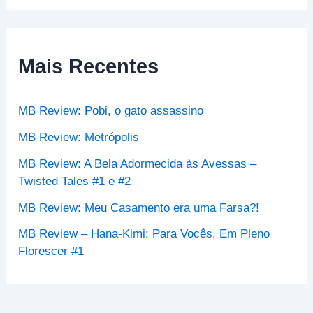
s
q
u
i
s
Mais Recentes
a
r
p
MB Review: Pobi, o gato assassino
o
r
MB Review: Metrópolis
:
MB Review: A Bela Adormecida às Avessas –
Twisted Tales #1 e #2
MB Review: Meu Casamento era uma Farsa?!
MB Review – Hana-Kimi: Para Vocês, Em Pleno
Florescer #1