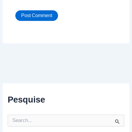
Pesquise
P
e