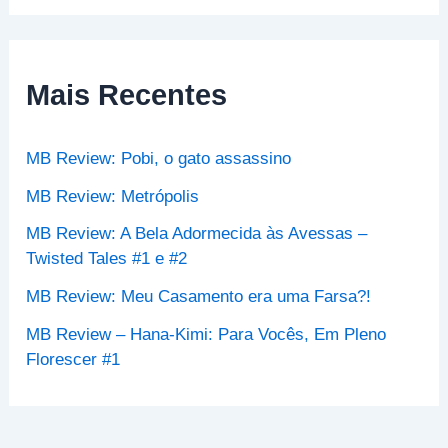
s
q
u
i
s
Mais Recentes
a
r
p
MB Review: Pobi, o gato assassino
o
r
MB Review: Metrópolis
:
MB Review: A Bela Adormecida às Avessas –
Twisted Tales #1 e #2
MB Review: Meu Casamento era uma Farsa?!
MB Review – Hana-Kimi: Para Vocês, Em Pleno
Florescer #1