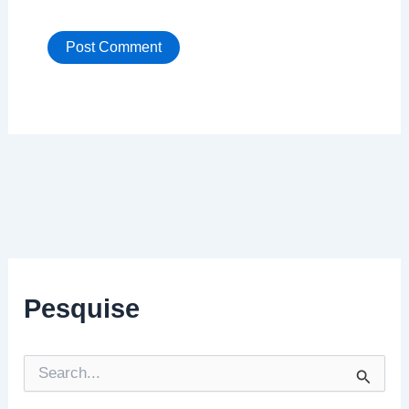
Pesquise
P
e