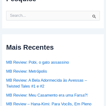
P
e
s
q
u
i
s
Mais Recentes
a
r
p
MB Review: Pobi, o gato assassino
o
r
MB Review: Metrópolis
:
MB Review: A Bela Adormecida às Avessas –
Twisted Tales #1 e #2
MB Review: Meu Casamento era uma Farsa?!
MB Review – Hana-Kimi: Para Vocês, Em Pleno