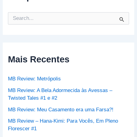
P
e
s
q
u
i
s
Mais Recentes
a
r
p
MB Review: Metrópolis
o
r
MB Review: A Bela Adormecida às Avessas –
:
Twisted Tales #1 e #2
MB Review: Meu Casamento era uma Farsa?!
MB Review – Hana-Kimi: Para Vocês, Em Pleno
Florescer #1