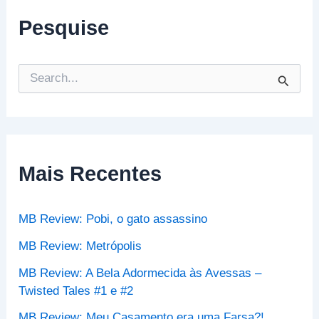
Pesquise
P
e
s
q
u
i
s
Mais Recentes
a
r
p
MB Review: Pobi, o gato assassino
o
r
MB Review: Metrópolis
:
MB Review: A Bela Adormecida às Avessas –
Twisted Tales #1 e #2
MB Review: Meu Casamento era uma Farsa?!