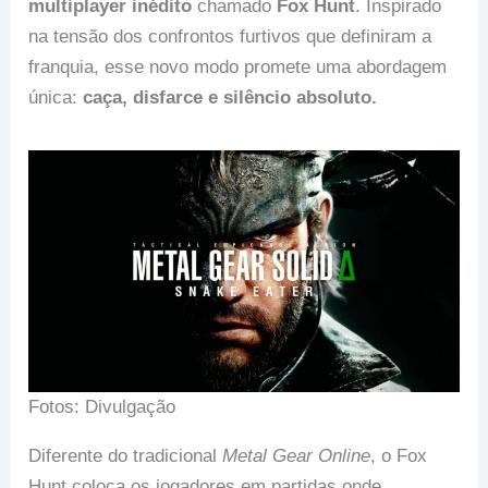
multiplayer inédito
chamado
Fox Hunt
. Inspirado
na tensão dos confrontos furtivos que definiram a
franquia, esse novo modo promete uma abordagem
única:
caça, disfarce e silêncio absoluto.
Fotos: Divulgação
Diferente do tradicional
Metal Gear Online
, o Fox
Hunt coloca os jogadores em partidas onde