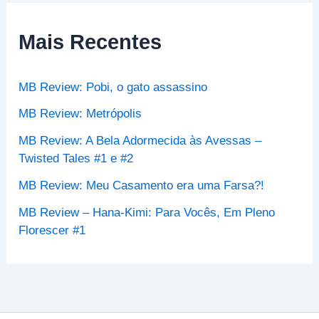
u
i
s
Mais Recentes
a
r
p
MB Review: Pobi, o gato assassino
o
r
MB Review: Metrópolis
:
MB Review: A Bela Adormecida às Avessas –
Twisted Tales #1 e #2
MB Review: Meu Casamento era uma Farsa?!
MB Review – Hana-Kimi: Para Vocês, Em Pleno
Florescer #1