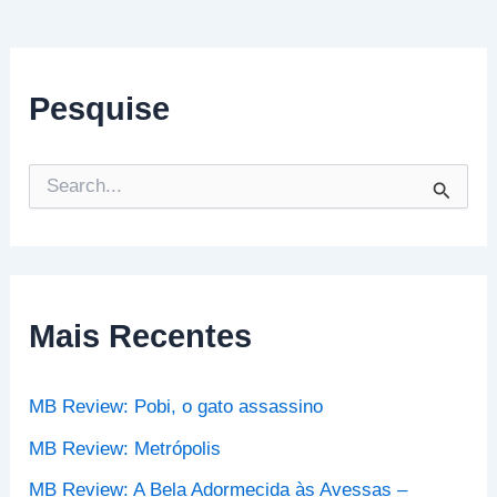
Pesquise
P
e
s
q
u
i
s
Mais Recentes
a
r
p
MB Review: Pobi, o gato assassino
o
r
MB Review: Metrópolis
:
MB Review: A Bela Adormecida às Avessas –