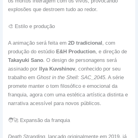
os mortos interagem com os vivos, provocando
explosões que destroem tudo ao redor.
🎨 Estilo e produção
A animação será feita em
2D tradicional
, com
produção do estúdio
E&H Production
, e direção de
Takayuki Sano
. O design de personagens será
assinado por
Ilya Kuvshinov
, conhecido por seu
trabalho em
Ghost in the Shell: SAC_2045
. A série
promete manter o tom filosófico e emocional da
franquia, agora com uma estética artística distinta e
narrativa acessível para novos públicos.
🧑‍🚀 Expansão da franquia
Death Stranding
, lançado originalmente em 2019, já