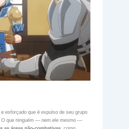
l e esforçado que é expulso de seu grupo
ate. O que ninguém — nem ele mesmo —
s as áreas não-combativas
, como