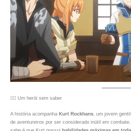
🧙‍♂️ Um herói sem saber
A história acompanha
Kurt Rockhans
, um jovem genti
de aventureiros por ser considerado inútil em comb
sabe é que Kurt possui
habilidades máximas em toda