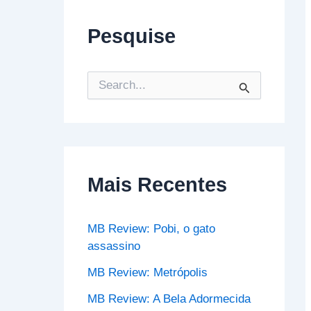
Pesquise
P
e
s
q
u
i
s
Mais Recentes
a
r
p
o
MB Review: Pobi, o gato
r
assassino
:
MB Review: Metrópolis
MB Review: A Bela Adormecida