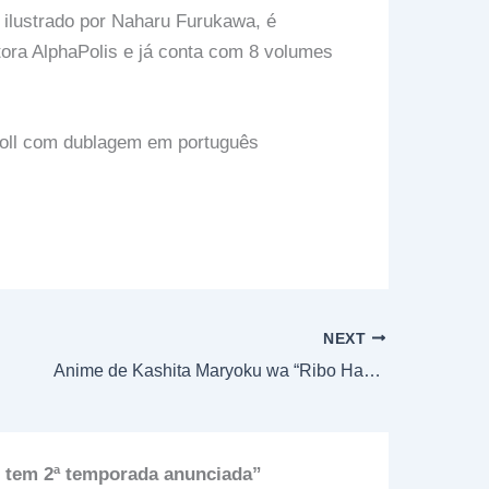
 ilustrado por Naharu Furukawa, é
tora AlphaPolis e já conta com 8 volumes
roll com dublagem em português
NEXT
Anime de Kashita Maryoku wa “Ribo Harai” de Kyōsei Shūshū é anunciado para 2026
 tem 2ª temporada anunciada”