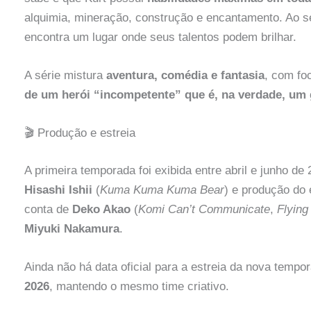
alquimia, mineração, construção e encantamento. Ao se 
encontra um lugar onde seus talentos podem brilhar.
A série mistura
aventura, comédia e fantasia
, com fo
de um herói “incompetente” que é, na verdade, um 
🎬 Produção e estreia
A primeira temporada foi exibida entre abril e junho d
Hisashi Ishii
(
Kuma Kuma Kuma Bear
) e produção do
conta de
Deko Akao
(
Komi Can’t Communicate
,
Flying
Miyuki Nakamura
.
Ainda não há data oficial para a estreia da nova temp
2026
, mantendo o mesmo time criativo.