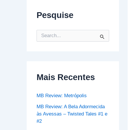
Pesquise
P
e
s
q
u
i
s
Mais Recentes
a
r
p
o
MB Review: Metrópolis
r
:
MB Review: A Bela Adormecida
às Avessas – Twisted Tales #1 e
#2