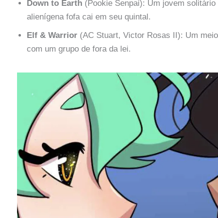
Down to Earth
(Pookie Senpai): Um jovem solitári
alienígena fofa cai em seu quintal.
Elf & Warrior
(AC Stuart, Victor Rosas II): Um meio-
com um grupo de fora da lei.