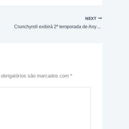
NEXT
Crunchyroll exibirá 2ª temporada de Anyway, I’m Falling in Love with You com estreia especial nos EUA
obrigatórios são marcados com
*