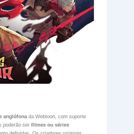
e anglófona
da Webtoon, com suporte
s poderão ser
filmes ou séries
to definidas. Os criadores originais