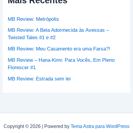
Mais Recentes
a
r
p
MB Review: Metrópolis
o
r
MB Review: A Bela Adormecida às Avessas –
:
Twisted Tales #1 e #2
MB Review: Meu Casamento era uma Farsa?!
MB Review – Hana-Kimi: Para Vocês, Em Pleno
Florescer #1
MB Review: Estrada sem lei
Copyright © 2026 | Powered by
Tema Astra para WordPress