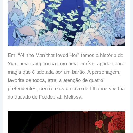
Em “All the Man that loved Her” temos a história de
Yuri, uma camponesa com uma incrível aptidão para
magia que é adotada por um barão. A personagem,
favorita de todos, atrai a atenção de quatro
pretendentes, dentre eles o noivo da filha mais velha
do ducado de Foddebrat, Melissa.