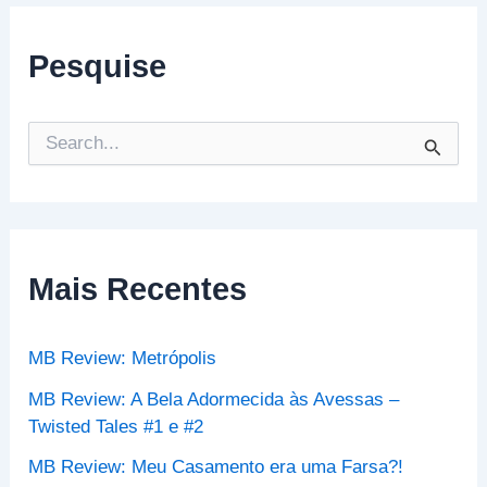
Pesquise
P
e
s
q
u
i
s
Mais Recentes
a
r
p
MB Review: Metrópolis
o
r
MB Review: A Bela Adormecida às Avessas –
:
Twisted Tales #1 e #2
MB Review: Meu Casamento era uma Farsa?!