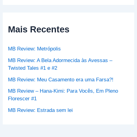
s
q
u
i
s
Mais Recentes
a
r
p
MB Review: Metrópolis
o
r
MB Review: A Bela Adormecida às Avessas –
:
Twisted Tales #1 e #2
MB Review: Meu Casamento era uma Farsa?!
MB Review – Hana-Kimi: Para Vocês, Em Pleno
Florescer #1
MB Review: Estrada sem lei