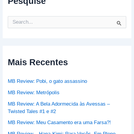
Pesquise
P
e
s
q
u
i
s
Mais Recentes
a
r
p
MB Review: Pobi, o gato assassino
o
r
MB Review: Metrópolis
:
MB Review: A Bela Adormecida às Avessas –
Twisted Tales #1 e #2
MB Review: Meu Casamento era uma Farsa?!
MB Review – Hana-Kimi: Para Vocês, Em Pleno