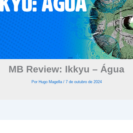
MB Review: Ikkyu – Água
Por
Hugo Magella
/
7 de outubro de 2024