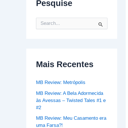
Pesquise
P
e
s
q
u
i
s
Mais Recentes
a
r
p
o
MB Review: Metrópolis
r
:
MB Review: A Bela Adormecida
às Avessas – Twisted Tales #1 e
#2
MB Review: Meu Casamento era
uma Farsa?!