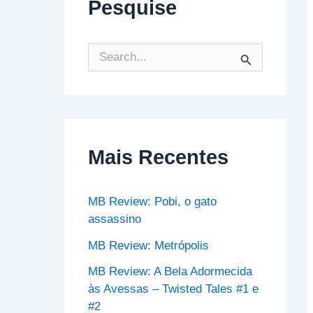
Pesquise
P
e
s
q
u
i
s
Mais Recentes
a
r
p
o
MB Review: Pobi, o gato
r
assassino
:
MB Review: Metrópolis
MB Review: A Bela Adormecida
às Avessas – Twisted Tales #1 e
#2