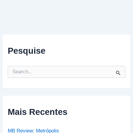
Pesquise
P
e
s
q
u
i
s
Mais Recentes
a
r
p
MB Review: Metrópolis
o