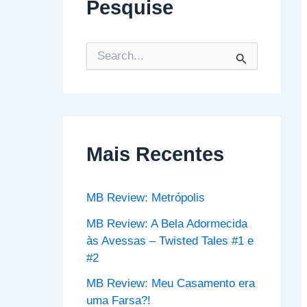
Pesquise
P
e
s
q
u
i
s
Mais Recentes
a
r
p
o
MB Review: Metrópolis
r
:
MB Review: A Bela Adormecida
às Avessas – Twisted Tales #1 e
#2
MB Review: Meu Casamento era
uma Farsa?!