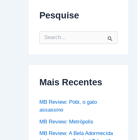
Pesquise
P
e
s
q
u
i
s
Mais Recentes
a
r
p
o
MB Review: Pobi, o gato
r
assassino
:
MB Review: Metrópolis
MB Review: A Bela Adormecida