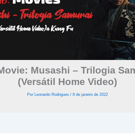
ovie: Musashi – Trilogia Sa
(Versátil Home Video)
Por
Leonardo Rodrigues
/
8 de janeiro de 2022