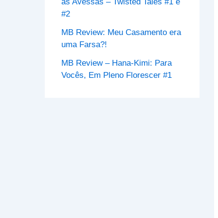
às Avessas – Twisted Tales #1 e
#2
MB Review: Meu Casamento era
uma Farsa?!
MB Review – Hana-Kimi: Para
Vocês, Em Pleno Florescer #1