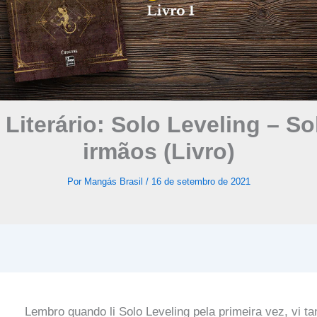
Literário: Solo Leveling – S
irmãos (Livro)
Por
Mangás Brasil
/
16 de setembro de 2021
Lembro quando li Solo Leveling pela primeira vez, vi t