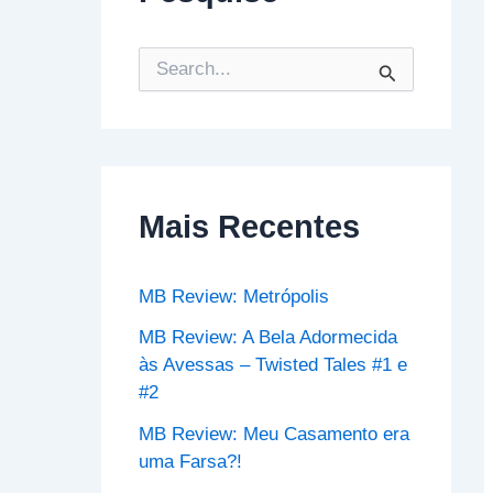
P
e
s
q
u
i
s
Mais Recentes
a
r
p
o
MB Review: Metrópolis
r
:
MB Review: A Bela Adormecida
às Avessas – Twisted Tales #1 e
#2
MB Review: Meu Casamento era
uma Farsa?!