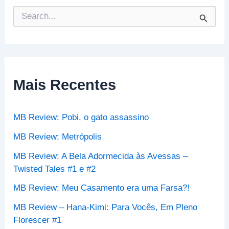
P
e
s
q
u
i
s
Mais Recentes
a
r
p
MB Review: Pobi, o gato assassino
o
r
MB Review: Metrópolis
:
MB Review: A Bela Adormecida às Avessas –
Twisted Tales #1 e #2
MB Review: Meu Casamento era uma Farsa?!
MB Review – Hana-Kimi: Para Vocês, Em Pleno
Florescer #1