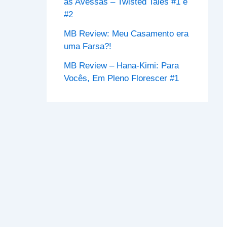
às Avessas – Twisted Tales #1 e
#2
MB Review: Meu Casamento era
uma Farsa?!
MB Review – Hana-Kimi: Para
Vocês, Em Pleno Florescer #1