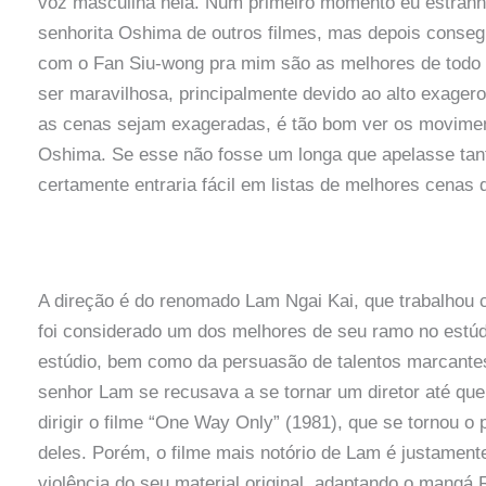
voz masculina nela. Num primeiro momento eu estranhe
senhorita Oshima de outros filmes, mas depois conseg
com o Fan Siu-wong pra mim são as melhores de todo o f
ser maravilhosa, principalmente devido ao alto exager
as cenas sejam exageradas, é tão bom ver os movimen
Oshima. Se esse não fosse um longa que apelasse tanto
certamente entraria fácil em listas de melhores cenas d
A direção é do renomado Lam Ngai Kai, que trabalhou c
foi considerado um dos melhores de seu ramo no estúd
estúdio, bem como da persuasão de talentos marcant
senhor Lam se recusava a se tornar um diretor até que
dirigir o filme “One Way Only” (1981), que se tornou o
deles. Porém, o filme mais notório de Lam é justamente 
violência do seu material original, adaptando o mangá