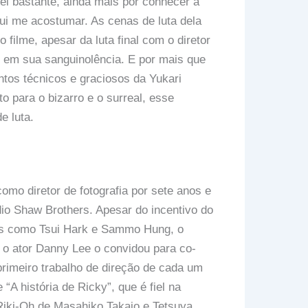
i bastante, ainda mais por conhecer a
ui me acostumar. As cenas de luta dela
ilme, apesar da luta final com o diretor
o em sua sanguinolência. E por mais que
tos técnicos e graciosos da Yukari
 para o bizarro e o surreal, esse
e luta.
omo diretor de fotografia por sete anos e
io Shaw Brothers. Apesar do incentivo do
es como Tsui Hark e Sammo Hung, o
 o ator Danny Lee o convidou para co-
 primeiro trabalho de direção de cada um
“A história de Ricky”, que é fiel na
 Riki-Oh de Masahiko Takajo e Tetsuya