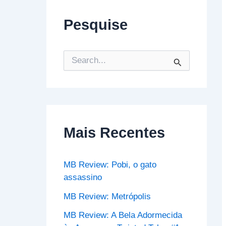
Pesquise
P
e
s
q
u
i
s
Mais Recentes
a
r
p
o
MB Review: Pobi, o gato
r
assassino
:
MB Review: Metrópolis
MB Review: A Bela Adormecida