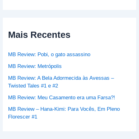
s
q
u
i
s
Mais Recentes
a
r
p
MB Review: Pobi, o gato assassino
o
r
MB Review: Metrópolis
:
MB Review: A Bela Adormecida às Avessas –
Twisted Tales #1 e #2
MB Review: Meu Casamento era uma Farsa?!
MB Review – Hana-Kimi: Para Vocês, Em Pleno
Florescer #1