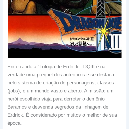
Encerrando a “Trilogia de Erdrick”, DQIII é na
verdade uma prequel dos anteriores e se destaca
pelo sistema de criação de personagens, classes
(jobs), e um mundo vasto e aberto. A missão: um
herói escolhido viaja para derrotar o demônio
Baramos e desvenda segredos da linhagem de
Erdrick. É considerado por muitos o melhor de sua
época.