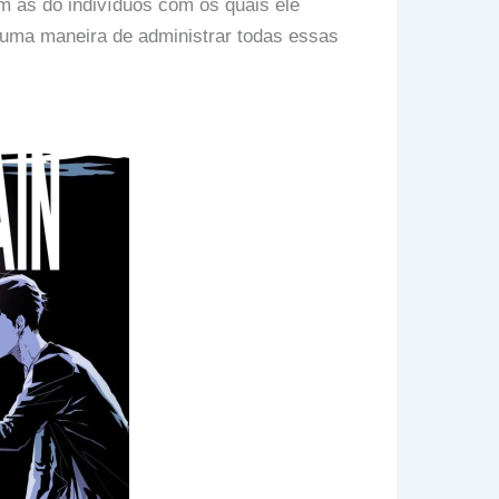
 as do indivíduos com os quais ele
r uma maneira de administrar todas essas