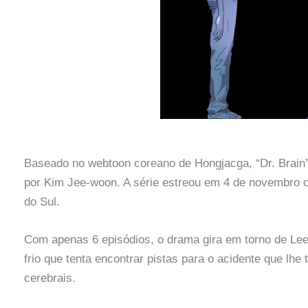
Baseado no webtoon coreano de Hongjacga, “Dr. Brain” é 
por Kim Jee-woon. A série estreou em 4 de novembro 
do Sul.
Com apenas 6 episódios, o drama gira em torno de Le
frio que tenta encontrar pistas para o acidente que lhe
cerebrais.