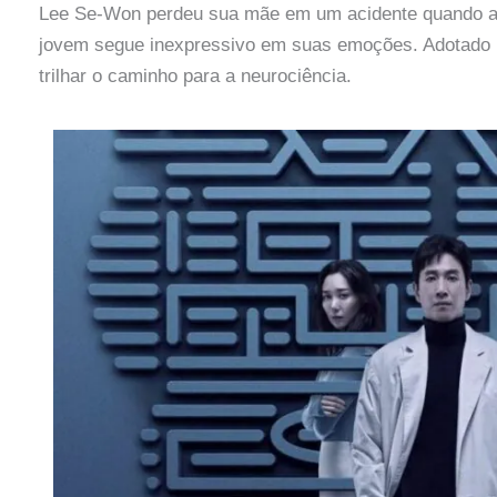
Lee Se-Won perdeu sua mãe em um acidente quando ain
jovem segue inexpressivo em suas emoções. Adotado
trilhar o caminho para a neurociência.