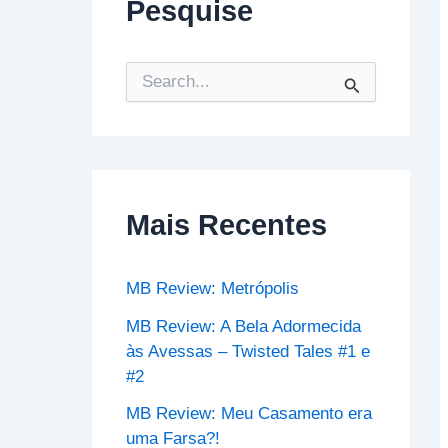
Pesquise
P
e
s
q
u
i
s
Mais Recentes
a
r
p
o
MB Review: Metrópolis
r
:
MB Review: A Bela Adormecida
às Avessas – Twisted Tales #1 e
#2
MB Review: Meu Casamento era
uma Farsa?!