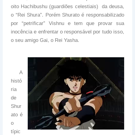
oito Hachibushu (guardiões celestiais) da deusa,
o “Rei Shura”. Porém Shurato é responsabilizado
por “petrificar” Vishnu e tem que provar sua
inocência e enfrentar o responsável por tudo isso,
o seu amigo Gai, o Rei Yasha.
A
histó
ria
de
Shur
ato é
o
típic