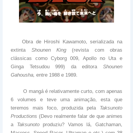
Obra de Hiroshi Kawamoto, serializada na
extinta
Shounen King
(revista com obras
clássicas como Cyborg 009, Apollo no Uta e
Ginga Tetsudou 999) da editora
Shounen
Gahousha,
entre 1988 e 1989.
O mangá é relativamente curto, com apenas
6 volumes e teve uma animação, esta que
teremos mais foco, produzida pela
Taksunoto
Productions
(Devo realmente falar de que animes
a
Taksunoto
produziu? Vamos lá, Gatchaman,
Macross, Speed Racer, Ultraman e etc.) com 38