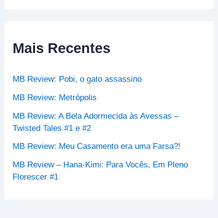
s
q
u
i
s
Mais Recentes
a
r
p
MB Review: Pobi, o gato assassino
o
r
MB Review: Metrópolis
:
MB Review: A Bela Adormecida às Avessas –
Twisted Tales #1 e #2
MB Review: Meu Casamento era uma Farsa?!
MB Review – Hana-Kimi: Para Vocês, Em Pleno
Florescer #1