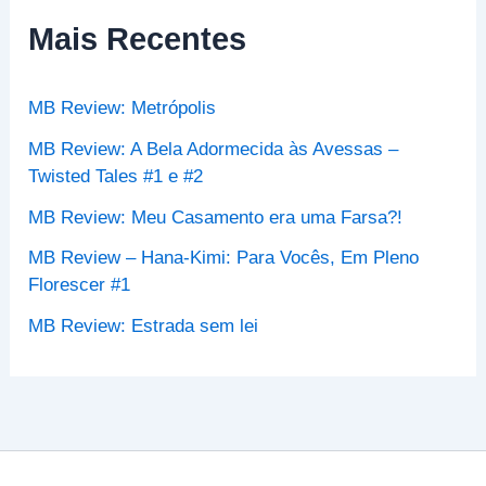
i
s
Mais Recentes
a
r
p
MB Review: Metrópolis
o
r
MB Review: A Bela Adormecida às Avessas –
:
Twisted Tales #1 e #2
MB Review: Meu Casamento era uma Farsa?!
MB Review – Hana-Kimi: Para Vocês, Em Pleno
Florescer #1
MB Review: Estrada sem lei