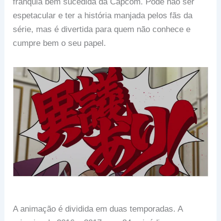
franquia bem sucedida da Capcom. Pode não ser
espetacular e ter a história manjada pelos fãs da
série, mas é divertida para quem não conhece e
cumpre bem o seu papel.
A animação é dividida em duas temporadas. A