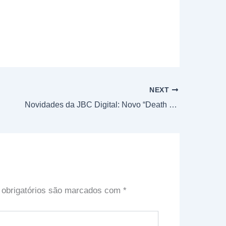
NEXT
Novidades da JBC Digital: Novo “Death Note” e “GiTS The Human Algorithm”
obrigatórios são marcados com
*