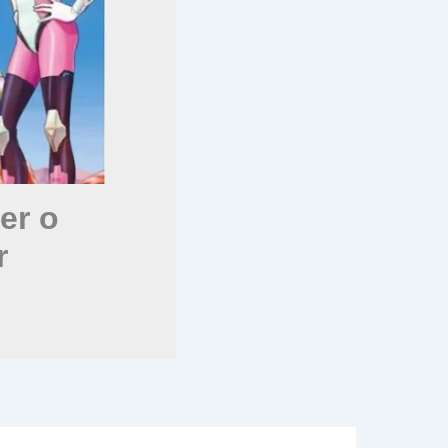
er o
r