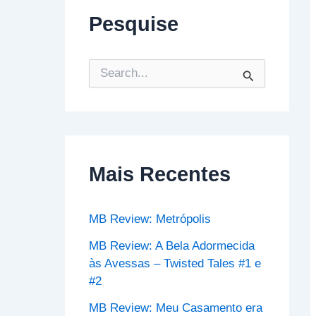
Pesquise
P
e
s
q
u
i
s
Mais Recentes
a
r
p
o
MB Review: Metrópolis
r
:
MB Review: A Bela Adormecida
às Avessas – Twisted Tales #1 e
#2
MB Review: Meu Casamento era