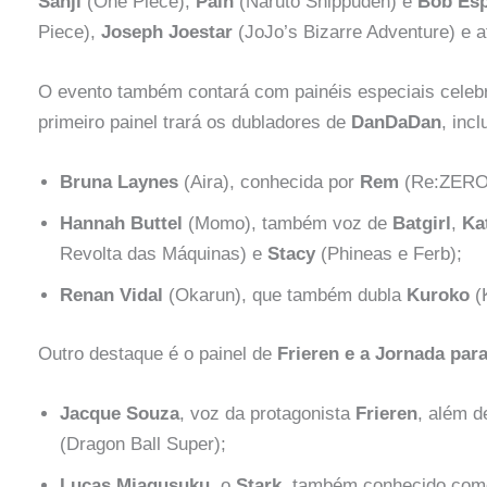
Sanji
(One Piece),
Pain
(Naruto Shippuden) e
Bob Esp
Piece),
Joseph Joestar
(JoJo’s Bizarre Adventure) e 
O evento também contará com painéis especiais celebr
primeiro painel trará os dubladores de
DanDaDan
, incl
Bruna Laynes
(Aira), conhecida por
Rem
(Re:ZERO
Hannah Buttel
(Momo), também voz de
Batgirl
,
Kat
Revolta das Máquinas) e
Stacy
(Phineas e Ferb);
Renan Vidal
(Okarun), que também dubla
Kuroko
(
Outro destaque é o painel de
Frieren e a Jornada par
Jacque Souza
, voz da protagonista
Frieren
, além 
(Dragon Ball Super);
Lucas Miagusuku
, o
Stark
, também conhecido co