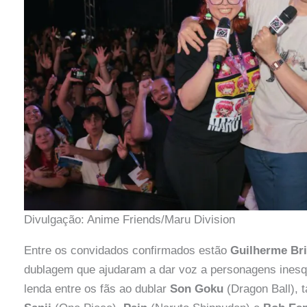
Divulgação: Anime Friends/Maru Division
Entre os convidados confirmados estão
Guilherme Br
dublagem que ajudaram a dar voz a personagens inesq
lenda entre os fãs ao dublar
Son Goku
(Dragon Ball), 