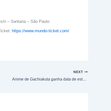
, s/n – Santana – São Paulo
icket:
https://www.mundo-ticket.com/
NEXT
Anime de Gachiakuta ganha data de estreia oficial e terá pré-estreia no Anime Friends