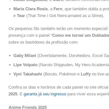
Maria Clara Rosis
, a
Fern
, que também dubla a pro
e
Tear
(That Time I Got Reincarnated as a Slime).
Os pequenos fãs também terão um momento especial!
presença com o painel “
Como me tornei um Dublador
sobre os bastidores da profissão com:
Gaby Milani
(Divertidamente, Dorohedoro, Excel Sa
Lipe Volpato
(Naruto Shippuden, My Hero Academia
Vyni Takahashi
(Boruto, Pokémon e
Luffy
no live-a
Confira os dias e horários de cada painel no site oficia
2025
. E
garanta já seu ingresso
para viver essa experi
Anime Friends 2025