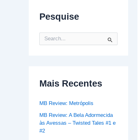
Pesquise
P
e
s
q
u
i
s
Mais Recentes
a
r
p
o
MB Review: Metrópolis
r
:
MB Review: A Bela Adormecida
às Avessas – Twisted Tales #1 e
#2