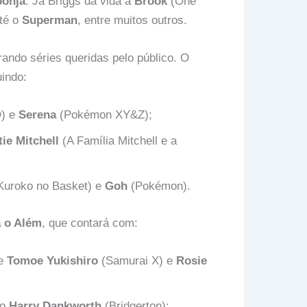
onja
. Já Briggs dá vida a
Brook
(One
até o
Superman
, entre muitos outros.
ando séries queridas pelo público. O
uindo:
) e
Serena
(Pokémon XY&Z);
ie Mitchell
(A Família Mitchell e a
Kuroko no Basket) e
Goh
(Pokémon).
a o Além
, que contará com:
de
Tomoe Yukishiro
(Samurai X) e
Rosie
mo
Harry Dankworth
(Bridgerton);