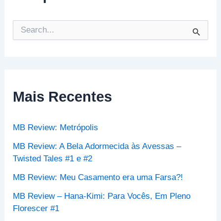
P
e
s
q
u
i
s
Mais Recentes
a
r
p
MB Review: Metrópolis
o
r
MB Review: A Bela Adormecida às Avessas –
:
Twisted Tales #1 e #2
MB Review: Meu Casamento era uma Farsa?!
MB Review – Hana-Kimi: Para Vocês, Em Pleno
Florescer #1