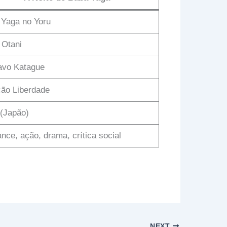
 Yaga no Yoru
 Otani
avo Katague
ão Liberdade
(Japão)
ce, ação, drama, crítica social
NEXT