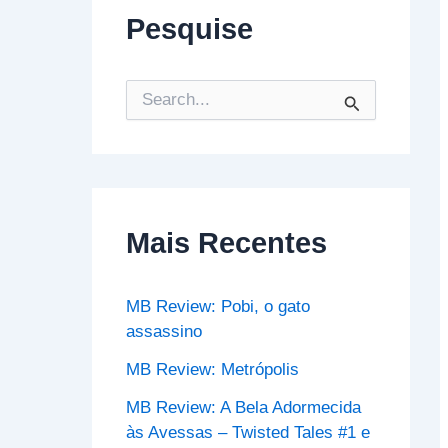
Pesquise
P
e
s
q
u
i
s
Mais Recentes
a
r
p
o
MB Review: Pobi, o gato
r
assassino
:
MB Review: Metrópolis
MB Review: A Bela Adormecida
às Avessas – Twisted Tales #1 e