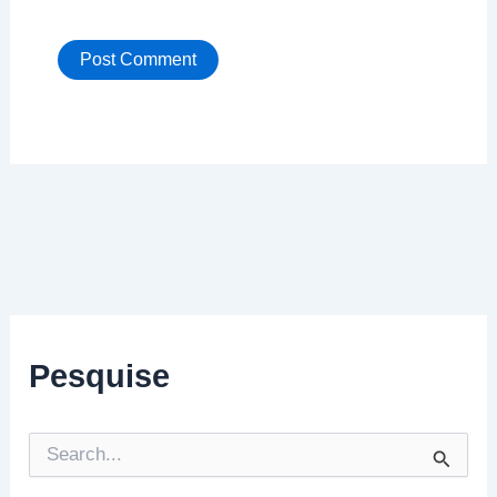
Pesquise
P
e