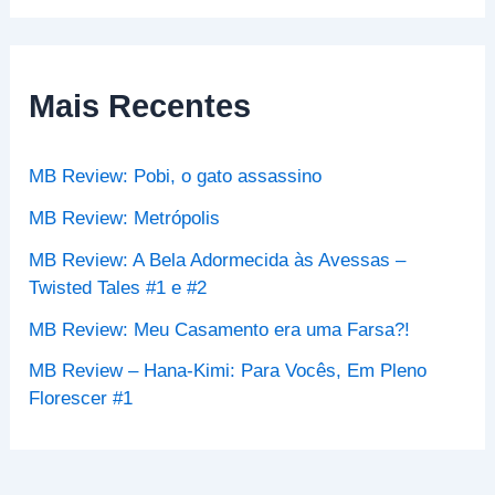
s
q
u
i
s
Mais Recentes
a
r
p
MB Review: Pobi, o gato assassino
o
r
MB Review: Metrópolis
:
MB Review: A Bela Adormecida às Avessas –
Twisted Tales #1 e #2
MB Review: Meu Casamento era uma Farsa?!
MB Review – Hana-Kimi: Para Vocês, Em Pleno
Florescer #1