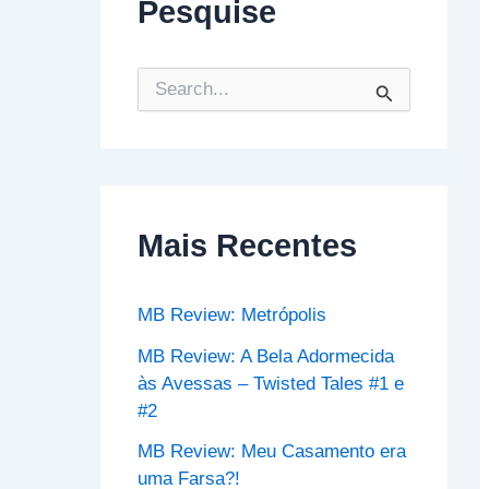
Pesquise
P
e
s
q
u
i
s
Mais Recentes
a
r
p
o
MB Review: Metrópolis
r
:
MB Review: A Bela Adormecida
às Avessas – Twisted Tales #1 e
#2
MB Review: Meu Casamento era
uma Farsa?!