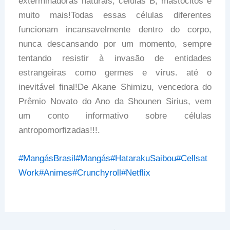
exterminadoras naturais, células B, mastócitos e
muito mais!Todas essas células diferentes
funcionam incansavelmente dentro do corpo,
nunca descansando por um momento, sempre
tentando resistir à invasão de entidades
estrangeiras como germes e vírus. até o
inevitável final!De Akane Shimizu, vencedora do
Prêmio Novato do Ano da Shounen Sirius, vem
um conto informativo sobre células
antropomorfizadas!!!.
#MangásBrasil
#Mangás
#HatarakuSaibou
#Cellsat
Work
#Animes
#Crunchyroll
#Netflix