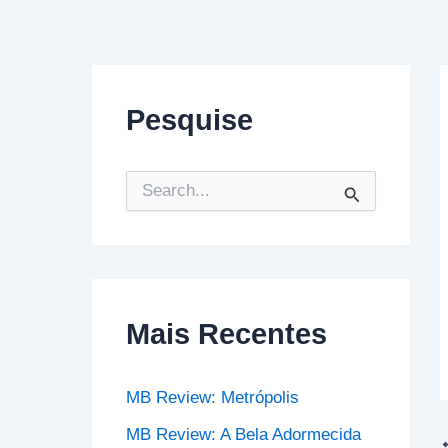
Pesquise
P
e
s
q
u
i
s
Mais Recentes
a
r
p
o
MB Review: Metrópolis
r
:
MB Review: A Bela Adormecida