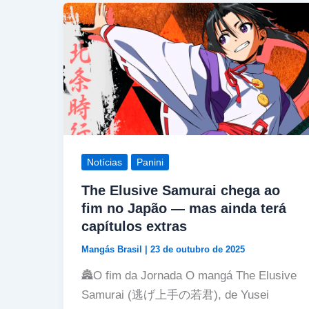
Notícias
Panini
The Elusive Samurai chega ao
fim no Japão — mas ainda terá
capítulos extras
Mangás Brasil
|
23 de outubro de 2025
🏯O fim da Jornada O mangá The Elusive
Samurai (逃げ上手の若君), de Yusei