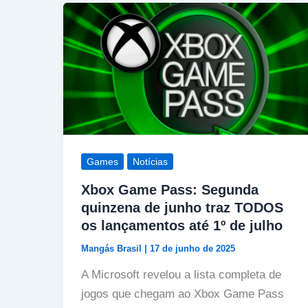
Games
Notícias
Xbox Game Pass: Segunda
quinzena de junho traz TODOS
os lançamentos até 1º de julho
Mangás Brasil
|
17 de junho de 2025
A Microsoft revelou a lista completa de
jogos que chegam ao Xbox Game Pass