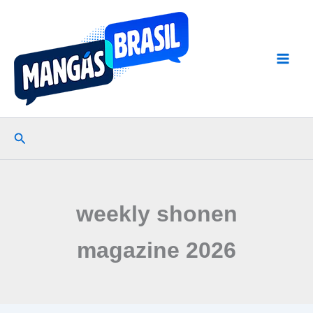
Ir
para
o
conteúdo
Pesquisar
weekly shonen
magazine 2026