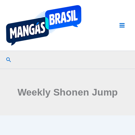
Ir
para
o
conteúdo
Pesquisar
Weekly Shonen Jump