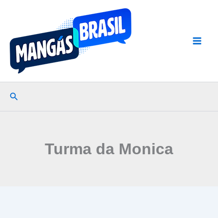
Ir
para
o
conteúdo
Pesquisar
Turma da Monica