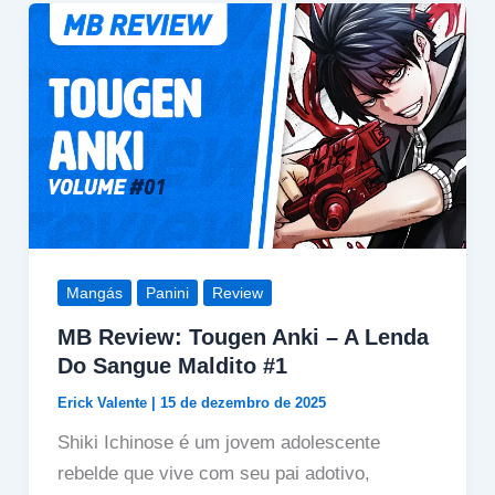
Mangás
Panini
Review
MB Review: Tougen Anki – A Lenda
Do Sangue Maldito #1
Erick Valente
|
15 de dezembro de 2025
Shiki Ichinose é um jovem adolescente
rebelde que vive com seu pai adotivo,