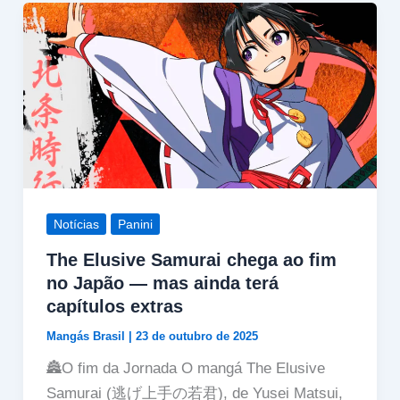
Notícias
Panini
The Elusive Samurai chega ao fim
no Japão — mas ainda terá
capítulos extras
Mangás Brasil
|
23 de outubro de 2025
🏯O fim da Jornada O mangá The Elusive
Samurai (逃げ上手の若君), de Yusei Matsui,